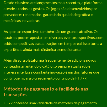
Desde clássicos até lançamentos mais recentes, a plataforma
atende a todos os gostos. Os jogos são desenvolvidos por
provedores renomados, garantindo qualidade gráfica e
mecânicas inovadoras.
As apostas esportivas também são um grande atrativo. Os
usuários podem apostar em diversos eventos esportivos, com
odds competitivas e atualizações em tempo real. Isso torna a
experiência ainda mais dinâmica e emocionante.
Além disso, a plataforma frequentemente adiciona novos
conteúdos, mantendo o catálogo sempre atualizado e
interessante. Essa constante inovação é um dos fatores que
contribuem para o crescimento contínuo da FT777.
Métodos de pagamento e facilidade nas
transações
FT777 oferece uma variedade de métodos de pagamento