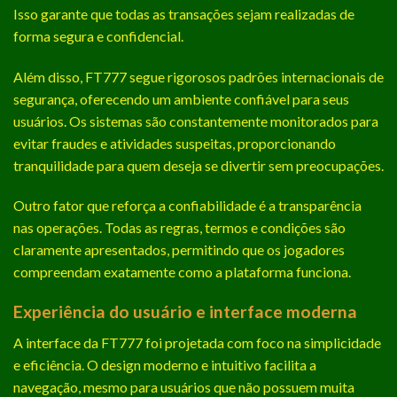
Isso garante que todas as transações sejam realizadas de
forma segura e confidencial.
Além disso, FT777 segue rigorosos padrões internacionais de
segurança, oferecendo um ambiente confiável para seus
usuários. Os sistemas são constantemente monitorados para
evitar fraudes e atividades suspeitas, proporcionando
tranquilidade para quem deseja se divertir sem preocupações.
Outro fator que reforça a confiabilidade é a transparência
nas operações. Todas as regras, termos e condições são
claramente apresentados, permitindo que os jogadores
compreendam exatamente como a plataforma funciona.
Experiência do usuário e interface moderna
A interface da FT777 foi projetada com foco na simplicidade
e eficiência. O design moderno e intuitivo facilita a
navegação, mesmo para usuários que não possuem muita