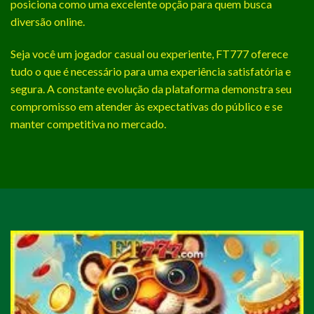
posiciona como uma excelente opção para quem busca
diversão online.
Seja você um jogador casual ou experiente, FT777 oferece
tudo o que é necessário para uma experiência satisfatória e
segura. A constante evolução da plataforma demonstra seu
compromisso em atender às expectativas do público e se
manter competitiva no mercado.