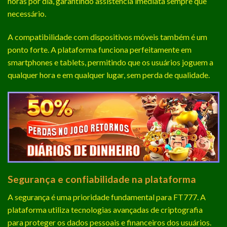
horas por dia, garantindo assistência imediata sempre que
necessário.
A compatibilidade com dispositivos móveis também é um
ponto forte. A plataforma funciona perfeitamente em
smartphones e tablets, permitindo que os usuários joguem a
qualquer hora e em qualquer lugar, sem perda de qualidade.
Segurança e confiabilidade na plataforma
A segurança é uma prioridade fundamental para FT777. A
plataforma utiliza tecnologias avançadas de criptografia
para proteger os dados pessoais e financeiros dos usuários.